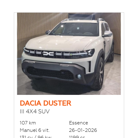
DACIA DUSTER
III 4X4 SUV
107 km
Essence
Manuel 6 vit.
26-01-2026
131 cv / 96 kw
1199 cc