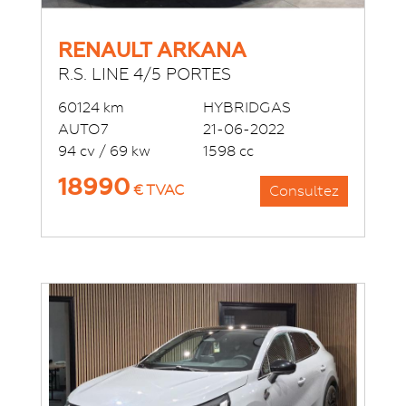
RENAULT ARKANA
R.S. LINE 4/5 PORTES
60124 km
HYBRIDGAS
AUTO7
21-06-2022
94 cv / 69 kw
1598 cc
18990
€ TVAC
Consultez