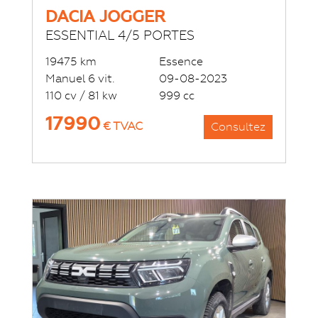
DACIA JOGGER
ESSENTIAL 4/5 PORTES
19475 km
Essence
Manuel 6 vit.
09-08-2023
110 cv / 81 kw
999 cc
17990
€ TVAC
Consultez