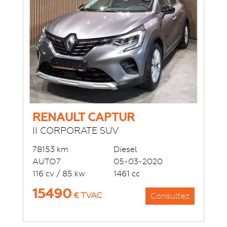
RENAULT CAPTUR
II CORPORATE SUV
78153 km
Diesel
AUTO7
05-03-2020
116 cv / 85 kw
1461 cc
15490
€ TVAC
Consultez