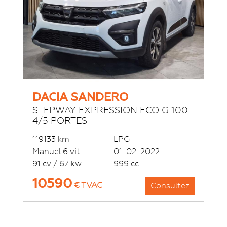
DACIA SANDERO
STEPWAY EXPRESSION ECO G 100
4/5 PORTES
119133 km
LPG
Manuel 6 vit.
01-02-2022
91 cv / 67 kw
999 cc
10590
€ TVAC
Consultez