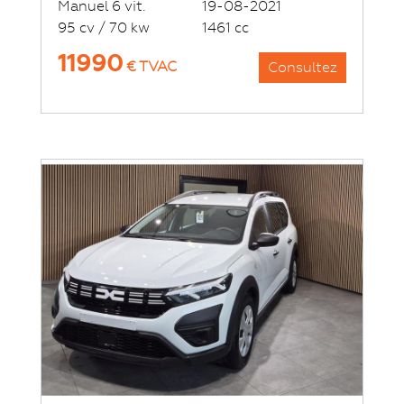
Manuel 6 vit.
19-08-2021
95 cv / 70 kw
1461 cc
11990
€ TVAC
Consultez