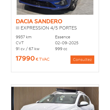
DACIA SANDERO
III EXPRESSION 4/5 PORTES
9937 km
Essence
CVT
02-09-2025
91 cv / 67 kw
999 cc
17990
€ TVAC
Consultez