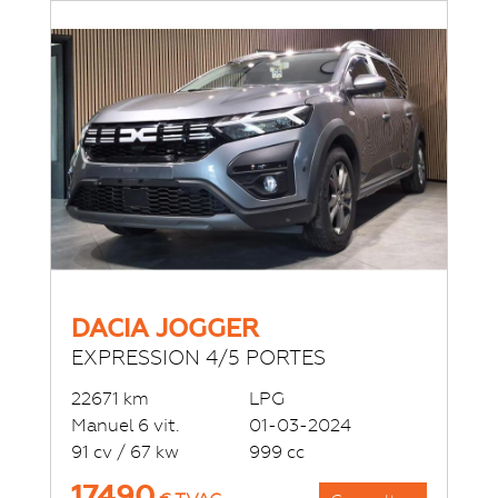
DACIA JOGGER
EXPRESSION 4/5 PORTES
22671 km
LPG
Manuel 6 vit.
01-03-2024
91 cv / 67 kw
999 cc
17490