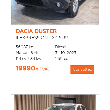
DACIA DUSTER
II EXPRESSION 4X4 SUV
56087 km
Diesel
Manuel 6 vit.
31-10-2023
114 cv / 84 kw
1461 cc
19990
€ TVAC
Consultez