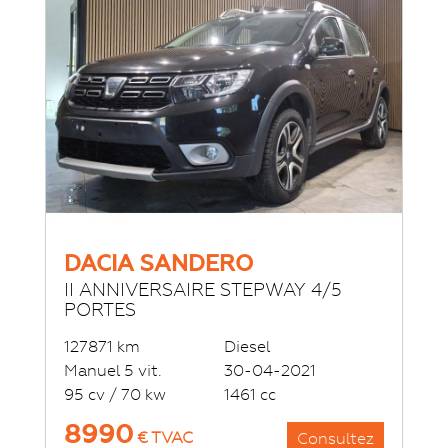
DACIA SANDERO
II ANNIVERSAIRE STEPWAY 4/5
PORTES
127871 km
Diesel
Manuel 5 vit.
30-04-2021
95 cv / 70 kw
1461 cc
8990
€ TVAC
Consultez