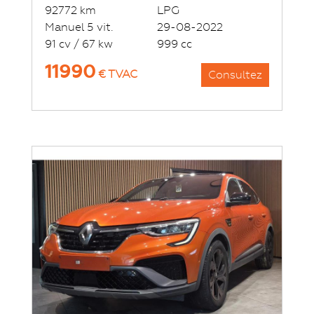
92772 km
LPG
Manuel 5 vit.
29-08-2022
91 cv / 67 kw
999 cc
11990
€ TVAC
Consultez