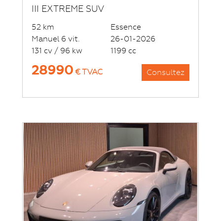
III EXTREME SUV
52 km
Essence
Manuel 6 vit.
26-01-2026
131 cv / 96 kw
1199 cc
28990
€ TVAC
Consultez